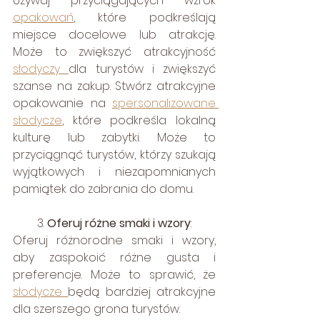
Używaj przyciągających wzrok 
opakowań
, które podkreślają 
miejsce docelowe lub atrakcję. 
Może to zwiększyć atrakcyjność 
słodyczy 
dla turystów i zwiększyć 
szanse na zakup. Stwórz atrakcyjne 
opakowanie na 
spersonalizowane 
słodycze
, które podkreśla lokalną 
kulturę lub zabytki. Może to 
przyciągnąć turystów, którzy szukają 
wyjątkowych i niezapomnianych 
pamiątek do zabrania do domu.
3. 
Oferuj różne smaki i wzory
:
Oferuj różnorodne smaki i wzory, 
aby zaspokoić różne gusta i 
preferencje. Może to sprawić, że 
słodycze 
będą bardziej atrakcyjne 
dla szerszego grona turystów.