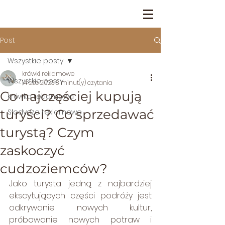
Post
Wszystkie posty
krówki reklamowe
Wszystkie posty
14 cze 2023
3 minut(y) czytania
Co najczęściej kupują
Krówka reklamowa
turyści? Co sprzedawać
Słodycze reklamowe
turystą? Czym
zaskoczyć
cudzoziemców?
Jako turysta jedną z najbardziej 
ekscytujących części podróży jest 
odkrywanie nowych kultur, 
próbowanie nowych potraw i 