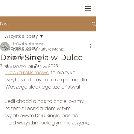
Post
Wszystkie posty
krówki reklamowe
Wszystkie posty
15 lut 2023
1 minut(y) czytania
Dzień Singla w Dulce
Krówka reklamowa
Zaktualizowano:
7 mar 2023
Słodycze reklamowe
Krówka reklamowa
 to nie tylko 
wizytówka firmy. To także płótno dla 
Waszego słodkiego szaleństwa!
Jeśli chodzi o nas to chcielibyśmy 
razem z Leondardem w tym 
wyjątkowym Dniu Singla oddać 
hołd wszystkim poległym mężczyzną.