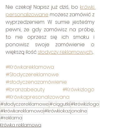
Nie czekaj! Napisz już dziś, bo 
krówki 
personalizowane
 możesz zamówić z 
wyprzedzeniem. W sumie jesteśmy 
pewni, że gdy zamówisz na próbę, 
to nie oprzesz się ich smaku i 
ponowisz swoje zamówienie o 
większą ilość 
słodyczy reklamowych
.
#Krówkareklamowa
#Słodyczereklamowe
#słodyczenazamówienie
#branżabeauty
#Krówkizlogo
#Krówkapresonalizowana
#słodyczereklamowe
#ciągutki
#krówkizlogo
#krówkareklamowa
#krówkiokazjonalne
#reklama
Krówka reklamowa
Słodycze reklamowe