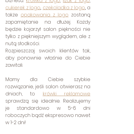
biznesu. 
Krówka z logo
, 
lizak z logo
, 
cukierek z logo
, 
czekoladka z logo
, 
a 
także 
opakowania z logo
 zostaną 
zapamiętanie na dłużej. Każdy 
będzie kojarzył salon piękności nie 
tylko z piękniejszym wyglądem, ale z 
nutą słodkości.
Rozpieszczaj swoich klientów tak, 
aby ponownie właśnie do Ciebie 
zawitali.
Mamy dla Ciebie szybkie 
rozwiązanie, jeśli salon otwierasz na 
dniach, to 
krówki reklamowe
sprawdzą się idealnie. Realizujemy 
je standardowo w 5-6 dni 
roboczych bądź ekspresowo nawet 
w 1-2 dni!