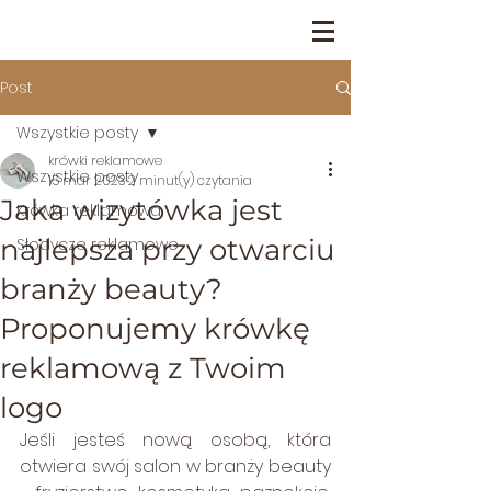
Post
Wszystkie posty
krówki reklamowe
Wszystkie posty
15 mar 2023
2 minut(y) czytania
Jaka wizytówka jest
Krówka reklamowa
najlepsza przy otwarciu
Słodycze reklamowe
branży beauty?
Proponujemy krówkę
reklamową z Twoim
logo
Jeśli jesteś nową osobą, która 
otwiera swój salon w branży beauty 