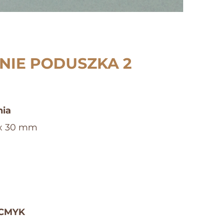
IE PODUSZKA 2
ia​
x 30 mm
 CMYK