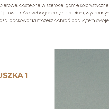
papierowe, dostępne w szerokiej gamie kolorystyczne
czki jutowe, które wzbogacamy nadrukiem, wykonany
zaj opakowania możesz dobrać pod kątem swojej f
SZKA 1