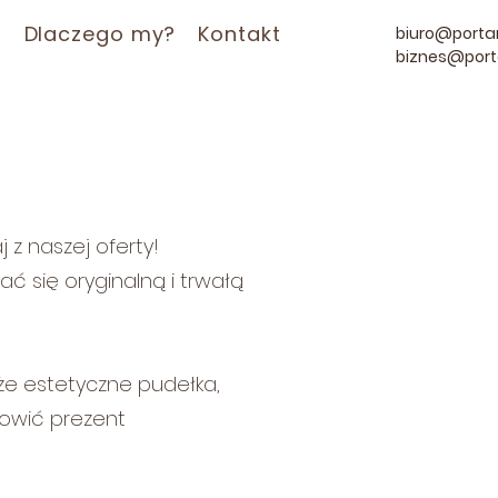
a
Dlaczego my?
Kontakt
biuro@portar
biznes@port
 z naszej oferty!
ć się oryginalną i trwałą
że estetyczne pudełka,
nowić prezent