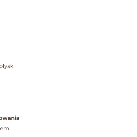
błysk
owania
tem