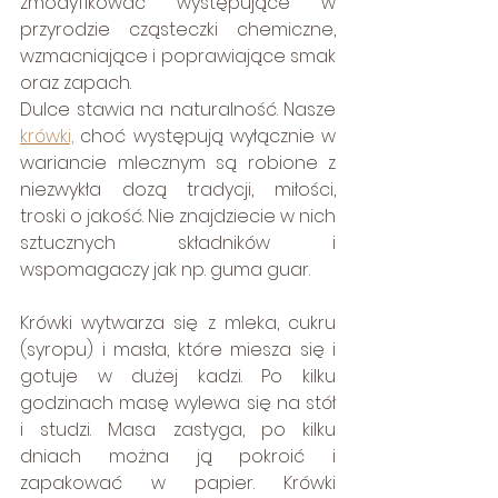
zmodyfikować występujące w 
przyrodzie cząsteczki chemiczne, 
wzmacniające i poprawiające smak 
oraz zapach. 
Dulce stawia na naturalność. Nasze 
krówki,
 choć występują wyłącznie w 
wariancie mlecznym są robione z 
niezwykła dozą tradycji, miłości, 
troski o jakość. Nie znajdziecie w nich 
sztucznych składników i 
wspomagaczy jak np. guma guar.
Krówki wytwarza się z mleka, cukru 
(syropu) i masła, które miesza się i 
gotuje w dużej kadzi. Po kilku 
godzinach masę wylewa się na stół 
i studzi. Masa zastyga, po kilku 
dniach można ją pokroić i 
zapakować w papier. Krówki 