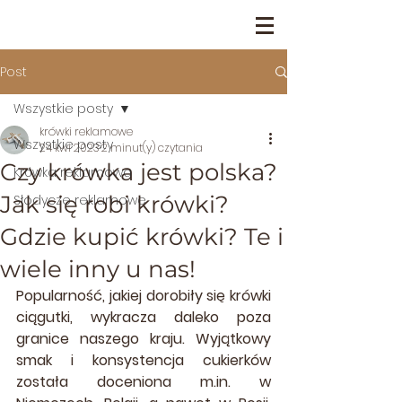
Post
Wszystkie posty
krówki reklamowe
Wszystkie posty
24 kwi 2023
2 minut(y) czytania
Czy krówka jest polska?
Krówka reklamowa
Jak się robi krówki?
Słodycze reklamowe
Gdzie kupić krówki? Te i
wiele inny u nas!
Popularność, jakiej dorobiły się krówki 
ciągutki, wykracza daleko poza 
granice naszego kraju. Wyjątkowy 
smak i konsystencja cukierków 
została doceniona m.in. w 