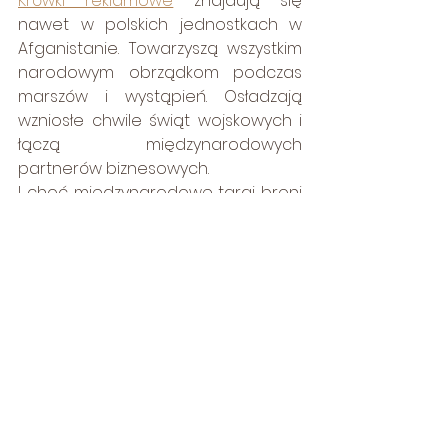
Krówki reklamowe
 znajdują się 
nawet w polskich jednostkach w 
Afganistanie. Towarzyszą wszystkim 
narodowym obrządkom podczas 
marszów i wystąpień. Osładzają 
wzniosłe chwile świąt wojskowych i 
łączą międzynarodowych 
partnerów biznesowych. 
I choć międzynarodowe targi broni 
mogą zdawać się najmniej 
oczekiwanym miejscem wypasania 
naszych pysznych 
krówek 
personalizowanych
 to i tam 
przynoszą uśmiech, przywracając 
na myśl wspomnienia dzieciństwa.
Stanowczo i bezapelacyjnie 
uznajemy 
krówkę z nadrukiem
 za 
najsmaczniejsze dziedzictwo 
narodowe :)