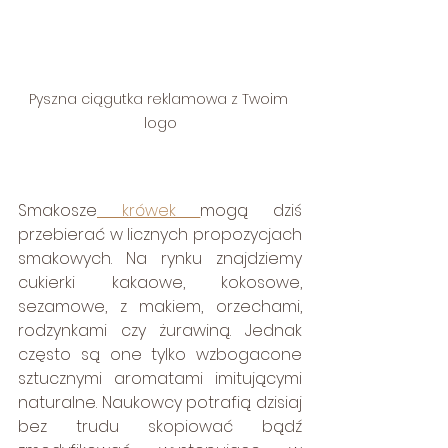
Pyszna ciągutka reklamowa z Twoim 
logo
Smakosze
 krówek 
mogą dziś 
przebierać w licznych propozycjach 
smakowych. Na rynku znajdziemy 
cukierki kakaowe, kokosowe, 
sezamowe, z makiem, orzechami, 
rodzynkami czy żurawiną. Jednak 
często są one tylko wzbogacone 
sztucznymi aromatami imitującymi 
naturalne. Naukowcy potrafią dzisiaj 
bez trudu skopiować bądź 